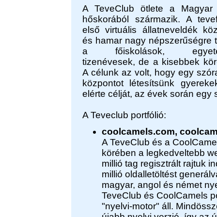
A TeveClub ötlete a Magyar I
hőskorából származik. A teve
első virtuális állatneveldék köz
és hamar nagy népszerűségre te
a főiskolások, egyetem
tizenévesek, de a kisebbek kör
A célunk az volt, hogy egy szór
központot létesítsünk gyerek
elérte célját, az évek során egy 
A Teveclub portfólió:
coolcamels.com, coolcame
A TeveClub és a CoolCamels
körében a legkedveltebb we
millió tag regisztrált rajtuk
in
millió oldalletöltést generá
magyar, angol és német ny
TeveClub és CoolCamels por
"nyelvi-motor" áll. Mindössz
újabb nyelvi verzió, így az ú