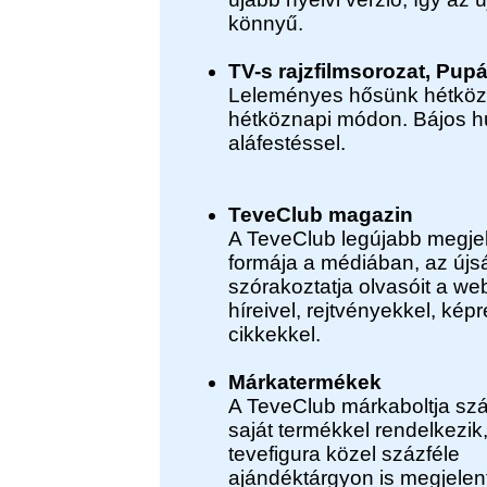
könnyű.
TV-s rajzfilmsorozat, Pupá
Leleményes hősünk hétköz
hétköznapi módon. Bájos h
aláfestéssel.
TeveClub magazin
A TeveClub legújabb megje
formája a médiában, az újs
szórakoztatja olvasóit a we
híreivel, rejtvényekkel, ké
cikkekkel.
Márkatermékek
A TeveClub márkaboltja s
saját termékkel rendelkezik,
tevefigura közel százféle
ajándéktárgyon is megjelen