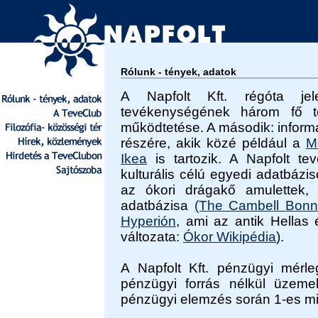
Rólunk - tények, adatok
A Napfolt Kft. régóta jel
tevékenységének három fő t
működtetése. A második: informa
részére, akik közé például a
M
Ikea
is tartozik. A Napfolt te
kulturális célú egyedi adatbázi
az ókori drágakő amulettek
adatbázisa
(The Cambell Bonn
Hyperión
, ami az antik Hellas 
változata:
Ókor Wikipédia
).
A Napfolt Kft. pénzügyi mérle
pénzügyi forrás nélkül üzemel.
pénzügyi elemzés során 1-es min